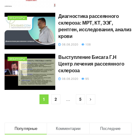
Диагностика рассеянного
ВЕБИНАРЫ
склероза: МРТ, КТ, ЭЭГ,
рентген, исследования, анализ
крови
08.08.2020
108
Выступление Бисага Г.Н
ВЕБИНАРЫ
Центр лечения рассеянного
склероза
08.08.2020
95
1
2
…
5
Популярные
Комментарии
Последние