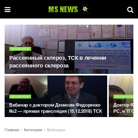
ВЕБИНАРЫ
Рассеянный склероз, ТСК в лечении
рассеянного склероза
ВЕБИНАРЫ
ВЕБИНАРЫ
Вебинар с доктором Денисом Федоренко
Доктор Фе
№2 — прямая трансляция (15.12.2018) ТСК
РС, и ТГСК
Главная
Категории
Вебинары