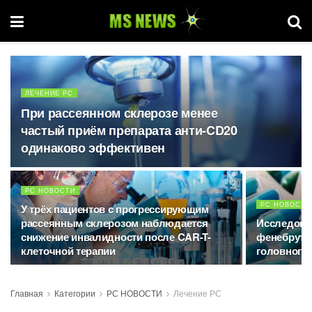
ЛЕЧЕНИЕ РС
При рассеянном склерозе менее
частый приём препарата анти-CD20
одинаково эффективен
РС НОВОСТИ
РС НОВОСТИ
У трёх пациентов с прогрессирующим
рассеянным склерозом наблюдается
Исследован
снижение инвалидности после CAR-T-
фенебрути
клеточной терапии
головного 
Главная
Категории
РС НОВОСТИ
Лечение РС