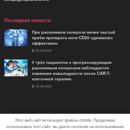
Последние новости
При рассеянном склерозе менее частый
приём препарата анти-CD20 одинаково
эффективен
20.09.2025
У трёх пациентов с прогрессирующим
рассеянным склерозом наблюдается
снижение инвалидности после CAR-T-
клеточной терапии
24.08.2025
о журнале
контакты
Помощь «Журналу G35»
Этот веб-сайт использует файлы cookie. Продолжая
использовать этот сайт, вы даете согласие на использование
© 2018-2020 сайт журнал "G35.club" Медицинский сайт все о рассеяном