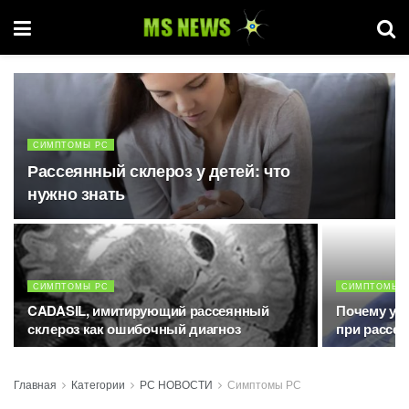
СИМПТОМЫ РС
Рассеянный склероз у детей: что
нужно знать
СИМПТОМЫ РС
СИМПТОМЫ 
CADASIL, имитирующий рассеянный
Почему уст
склероз как ошибочный диагноз
при рассе
Главная
Категории
РС НОВОСТИ
Симптомы РС