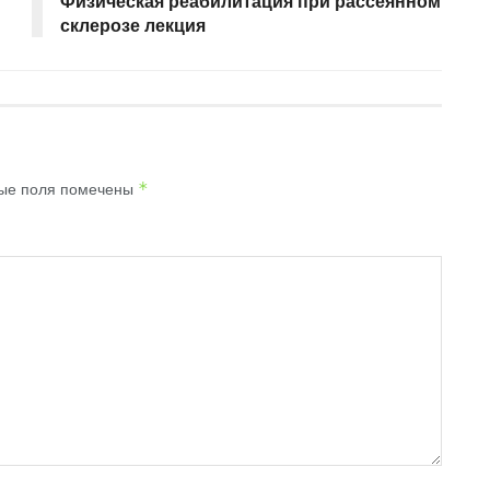
Физическая реабилитация при рассеянном
склерозе лекция
ые поля помечены
*