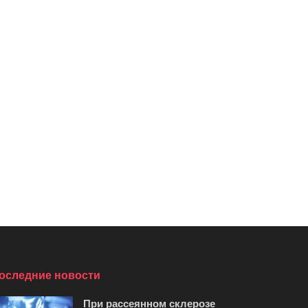
оследние новости
При рассеянном склерозе