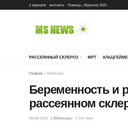
о журнале
контакты
Помощь «Журналу G35»
РАССЕЯННЫЙ СКЛЕРОЗ
МРТ
АЛЬЦГЕЙМЕ
Главная
Вебинары
Беременность и 
рассеянном скле
08.08.2020
в
Вебинары
1 min read