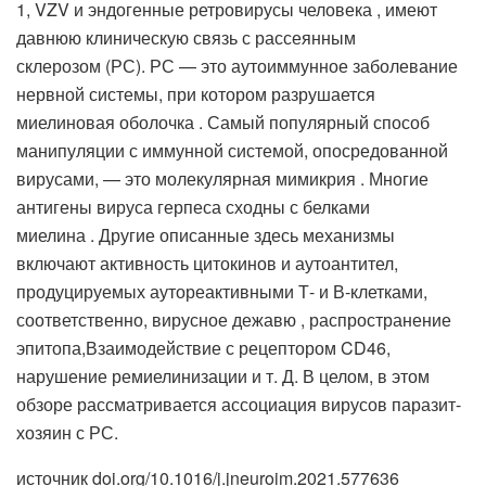
1, VZV и эндогенные ретровирусы человека , имеют
давнюю клиническую связь с рассеянным
склерозом (РС). РС — это аутоиммунное заболевание
нервной системы, при котором разрушается
миелиновая оболочка . Самый популярный способ
манипуляции с иммунной системой, опосредованной
вирусами, — это молекулярная мимикрия . Многие
антигены вируса герпеса сходны с белками
миелина . Другие описанные здесь механизмы
включают активность цитокинов и аутоантител,
продуцируемых аутореактивными Т- и В-клетками,
соответственно, вирусное дежавю , распространение
эпитопа,
Взаимодействие с рецептором CD46,
нарушение ремиелинизации и т. Д. В целом, в этом
обзоре рассматривается ассоциация вирусов паразит-
хозяин с РС.
источник doi.org/10.1016/j.jneuroim.2021.577636