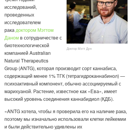
исследований,
проведенных
исследователем
рака
доктором Мэттом
Даном
в сотрудничестве с
биотехнологической
Доктор Мэтт Дун
компанией Australian
Natural Therapeutics
Group (ANTG), которая производит сорт каннабиса,
содержащий менее 1% ТГК (тетрагидроканнабинол) —
психоактивный компонент, обычно ассоциируемый с
марихуаной. Растение, известное как «Ева», имеет
высокий уровень соединения каннабидиол (КДБ).
«ANTG хотела, чтобы я проверила его на наличие рака,
поэтому мы изначально использовали клетки лейкемии
и были действительно удивлены их