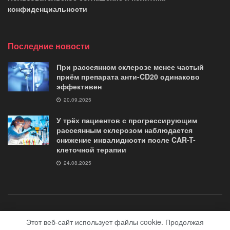
конфиденциальности
Последние новости
При рассеянном склерозе менее частый
приём препарата анти-CD20 одинаково
эффективен
20.09.2025
У трёх пациентов с прогрессирующим
рассеянным склерозом наблюдается
снижение инвалидности после CAR-T-
клеточной терапии
24.08.2025
о журнале
контакты
Помощь «Журналу G35»
Этот веб-сайт использует файлы cookie. Продолжая