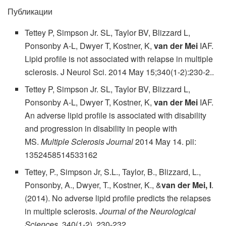
Публикации
Tettey P, Simpson Jr. SL, Taylor BV, Blizzard L,
Ponsonby A-L, Dwyer T, Kostner, K,
van der Mei
IAF.
Lipid profile is not associated with relapse in multiple
sclerosis. J Neurol Sci. 2014 May 15;340(1-2):230-2..
Tettey P, Simpson Jr. SL, Taylor BV, Blizzard L,
Ponsonby A-L, Dwyer T, Kostner, K,
van der Mei
IAF.
An adverse lipid profile is associated with disability
and progression in disability in people with
MS.
Multiple Sclerosis Journal
2014 May 14. pii:
1352458514533162
Tettey, P., Simpson Jr, S.L., Taylor, B., Blizzard, L.,
Ponsonby, A., Dwyer, T., Kostner, K., &
van der Mei, I
.
(2014). No adverse lipid profile predicts the relapses
in multiple sclerosis.
Journal of the Neurological
Sciences
. 340(1-2), 230-232.