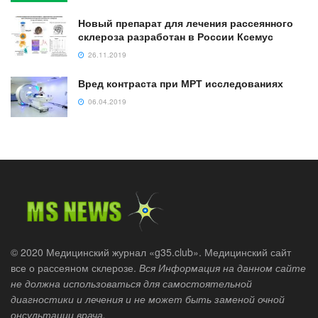
Новый препарат для лечения рассеянного
склероза разработан в России Ксемус
26.11.2019
Вред контраста при МРТ исследованиях
06.04.2019
© 2020 Медицинский журнал «g35.club». Медицинский сайт
все о рассеяном склерозе.
Вся Информация на данном сайте
не должна использоваться для самостоятельной
диагностики и лечения и не может быть заменой очной
онсультации врача.