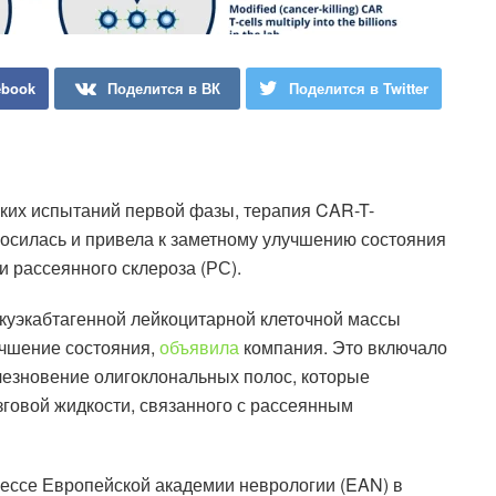
ebook
Поделится в ВК
Поделится в Twitter
ких испытаний первой фазы, терапия CAR-T-
силась и привела к заметному улучшению состояния
 рассеянного склероза (РС).
куэкабтагенной лейкоцитарной клеточной массы
учшение состояния,
объявила
компания. Это включало
счезновение олигоклональных полос, которые
говой жидкости, связанного с рассеянным
рессе Европейской академии неврологии (EAN) в