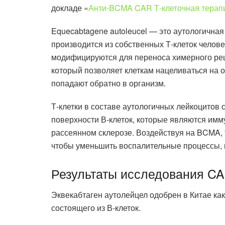
докладе «
Анти-BCMA CAR Т-клеточная терапи
Equecabtagene autoleucel — это аутологичная 
производится из собственных Т-клеток челове
модифицируются для переноса химерного реце
который позволяет клеткам нацеливаться на о
попадают обратно в организм.
Т-клетки в составе аутологичных лейкоцитов
поверхности В-клеток, которые являются им
рассеянном склерозе. Воздействуя на BCMA, 
чтобы уменьшить воспалительные процессы,
Результаты исследования C
Эквекабтаген аутолейцел одобрен в Китае ка
состоящего из В-клеток.