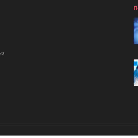
П
ки
о рассеяном склерозе.