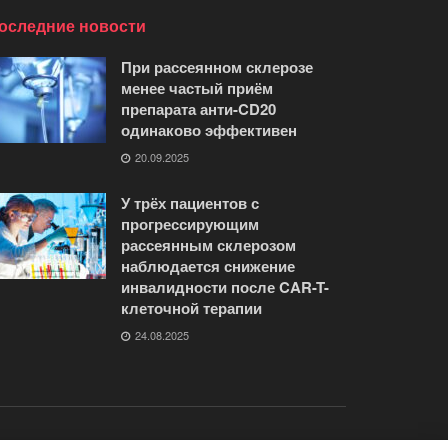
оследние новости
При рассеянном склерозе
менее частый приём
препарата анти-CD20
одинаково эффективен
20.09.2025
У трёх пациентов с
прогрессирующим
рассеянным склерозом
наблюдается снижение
инвалидности после CAR-T-
клеточной терапии
24.08.2025
о журнале
контакты
Помощь «Журналу G35»