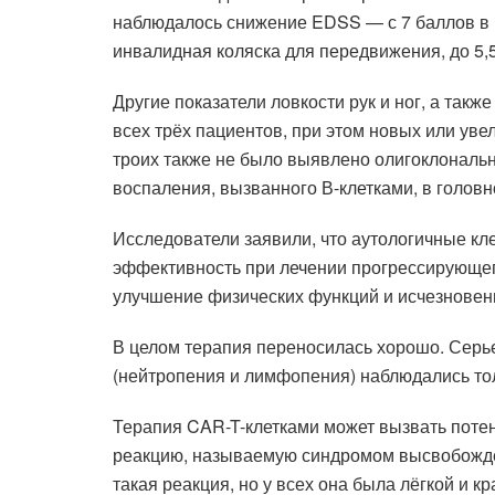
наблюдалось снижение EDSS — с 7 баллов в 
инвалидная коляска для передвижения, до 5,5
Другие показатели ловкости рук и ног, а так
всех трёх пациентов, при этом новых или ув
троих также не было выявлено олигоклональ
воспаления, вызванного В-клетками, в головн
Исследователи заявили, что аутологичные к
эффективность при лечении прогрессирующего
улучшение физических функций и исчезновени
В целом терапия переносилась хорошо. Серь
(нейтропения и лимфопения) наблюдались тол
Терапия CAR-T-клетками может вызвать поте
реакцию, называемую синдромом высвобожден
такая реакция, но у всех она была лёгкой и к