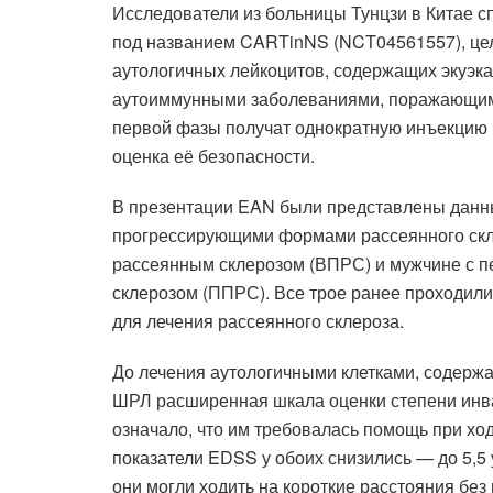
Исследователи из больницы Тунцзи в Китае 
под названием CARTinNS (NCT04561557), цел
аутологичных лейкоцитов, содержащих экуэка
аутоиммунными заболеваниями, поражающими
первой фазы получат однократную инъекцию в
оценка её безопасности.
В презентации EAN были представлены данн
прогрессирующими формами рассеянного скл
рассеянным склерозом (ВПРС) и мужчине с 
склерозом (ППРС). Все трое ранее проходил
для лечения рассеянного склероза.
До лечения аутологичными клетками, содержа
ШРЛ расширенная шкала оценки степени инва
означало, что им требовалась помощь при ход
показатели EDSS у обоих снизились — до 5,5 у
они могли ходить на короткие расстояния бе