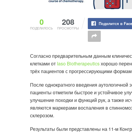
0
208
Поделится в Fac
ПОДЕЛИЛОСЬ
ПРОСМОТРЫ
Согласно предварительным данным клиничес
клетками от
Iaso Biotherapeutics
хорошо перено
трёх пациентов с прогрессирующими формами
После однократного введения аутологичной э
пациенты отметили быстрое и устойчивое ул
улучшение походки и функций рук, а также и
являются маркерами воспаления в спинномоз
склерозом.
Результаты были представлены на 11-м Конг