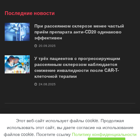
Последние новости
При рассеянном склерозе менее частый
приём препарата анти-CD20 одинаково
эффективен
20.09.2025
У трёх пациентов с прогрессирующим
рассеянным склерозом наблюдается
снижение инвалидности после CAR-T-
клеточной терапии
24.08.2025
о журнале
контакты
Помощь «Журналу G35»
Этот веб-сайт использует файлы cookie. Продолжая
использовать этот сайт, вы даете согласие на использование
© 2018-2020 сайт журнал "G35.club" Медицинский сайт все о рассеяном
файлов cookie. Посетите ссылку
Политику конфиденциальности
склерозе.