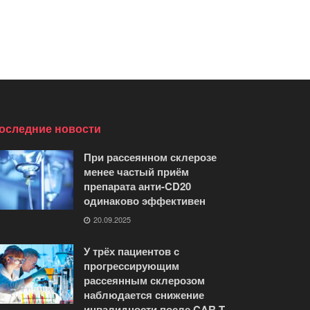
оследние новости
При рассеянном склерозе
менее частый приём
препарата анти-CD20
одинаково эффективен
20.09.2025
У трёх пациентов с
прогрессирующим
рассеянным склерозом
наблюдается снижение
инвалидности после CAR-T-