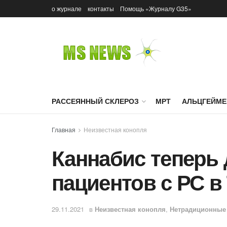
о журнале
контакты
Помощь «Журналу G35»
РАССЕЯННЫЙ СКЛЕРОЗ
МРТ
АЛЬЦГЕЙМЕ
Главная
Неизвестная конопля
Каннабис теперь 
пациентов с РС в
29.11.2021
в
Неизвестная конопля
,
Нетрадиционные