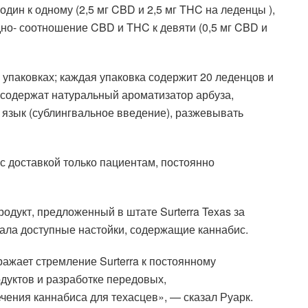
ин к одному (2,5 мг CBD и 2,5 мг THC на леденцы ),
дно- соотношение CBD и THC к девяти (0,5 мг CBD и
 упаковках; каждая упаковка содержит 20 леденцов и
и содержат натуральный ароматизатор арбуза,
язык (сублингвальное введение), разжевывать
с доставкой только пациентам, постоянно
одукт, предложенный в штате Surterra Texas за
ала доступные настойки, содержащие каннабис.
ажает стремление Surterra к постоянному
дуктов и разработке передовых,
чения каннабиса для техасцев», — сказал Руарк.