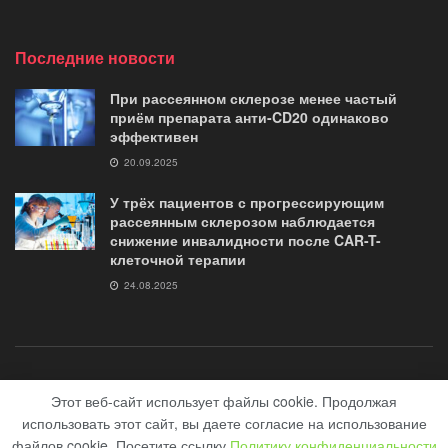
Последние новости
При рассеянном склерозе менее частый
приём препарата анти-CD20 одинаково
эффективен
20.09.2025
У трёх пациентов с прогрессирующим
рассеянным склерозом наблюдается
снижение инвалидности после CAR-T-
клеточной терапии
24.08.2025
о журнале
контакты
Помощь «Журналу G35»
Этот веб-сайт использует файлы cookie. Продолжая
использовать этот сайт, вы даете согласие на использование
© 2018-2020 сайт журнал "G35.club" Медицинский сайт все о рассеяном
файлов cookie. Посетите ссылку
Политику конфиденциальности