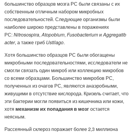
большинство образцов мозга РС были связаны с их
собственным отличным набором микробных
последовательностей. Следующие организмы были
наиболее широко представлены в поражениях
РС:
Nitrosospira
,
Atopobium
,
Fusobacterium
и
Aggregatib
acter
, а также гриб
Ustilago
.
Хотя большинство образцов РС были обогащены
микробными последовательностями, исследователи не
смогли связать один микроб или коллекцию микробов
со всеми образцами. Большинство микробов РС,
полученных из очагов РС, являются анаэробными,
живущими в отсутствие кислорода. Кризель считает, что
эти бактерии могли появиться из кишечника или кожи,
хотя
механизм их попадания в мозг
остается
неясным.
Рассеянный склероз поражает более 2,3 миллиона