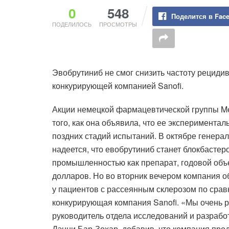
0
548
Поделится в Fac
ПОДЕЛИЛОСЬ
ПРОСМОТРЫ
Эвобрутиниб не смог снизить частоту рецид
конкурирующей компанией Sanofi.
Акции немецкой фармацевтической группы Mer
того, как она объявила, что ее эксперимента
поздних стадий испытаний. В октябре генера
надеется, что евобрутиниб станет блокбаст
промышленностью как препарат, годовой объ
долларов. Но во вторник вечером компания об
у пациентов с рассеянным склерозом по сра
конкурирующая компания Sanofi. «Мы очень 
руководитель отдела исследований и разрабо
Дэнни Бар-Зохар, добавив, что компания про