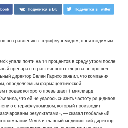
ebook
Поделится в ВК
Поделится в Twitter
ивов по сравнению с терифлуномидом, производимым
ck упали почти на 14 процентов в среду утром после
льный препарат от рассеянного склероза не прошел
льный директор Белен Гарихо заявил, что компания
ером, определяемым фармацевтической
ем продаж которого превышает 1 миллиард
ъявила, что ей не удалось снизить частоту рецидивов
внению с терифлуномидом, который производит
разочарованы результатами», — сказал глобальный
ток компании Merck и главный медицинский директор
должит «сосредотачиваться на развитии нашего