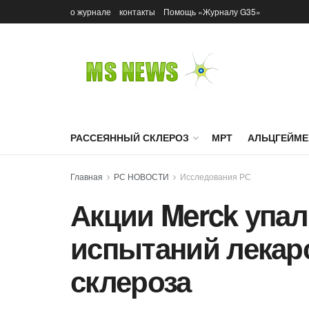
о журнале
контакты
Помощь «Журналу G35»
РАССЕЯННЫЙ СКЛЕРОЗ
МРТ
АЛЬЦГЕЙМЕ
Главная
РС НОВОСТИ
Исследования РС
Акции Merck упал
испытаний лекарс
склероза