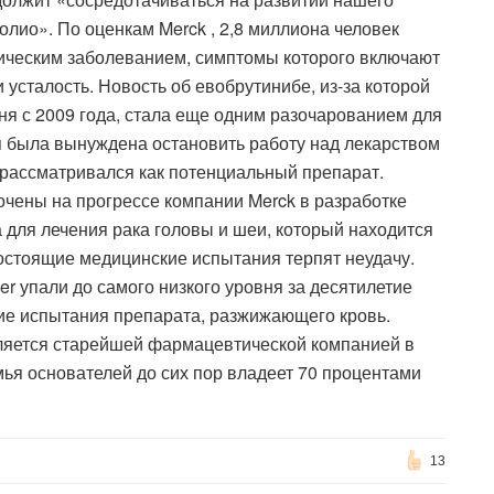
лио». По оценкам Merck , 2,8 миллиона человек
ическим заболеванием, симптомы которого включают
усталость. Новость об евобрутинибе, из-за которой
ня с 2009 года, стала еще одним разочарованием для
ия была вынуждена остановить работу над лекарством
 рассматривался как потенциальный препарат.
очены на прогрессе компании Merck в разработке
 для лечения рака головы и шеи, который находится
остоящие медицинские испытания терпят неудачу.
er упали до самого низкого уровня за десятилетие
ние испытания препарата, разжижающего кровь.
является старейшей фармацевтической компанией в
мья основателей до сих пор владеет 70 процентами
13