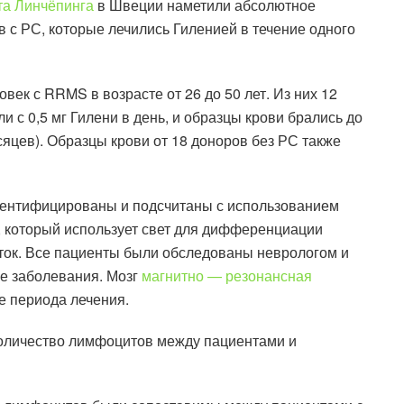
та Линчёпинга
в Швеции наметили абсолютное
 с РС, которые лечились Гиленией в течение одного
век с RRMS в возрасте от 26 до 50 лет. Из них 12
 с 0,5 мг Гилени в день, и образцы крови брались до
есяцев). Образцы крови от 18 доноров без РС также
дентифицированы и подсчитаны с использованием
, который использует свет для дифференциации
ток. Все пациенты были обследованы неврологом и
е заболевания. Мозг
магнитно — резонансная
е периода лечения.
 количество лимфоцитов между пациентами и