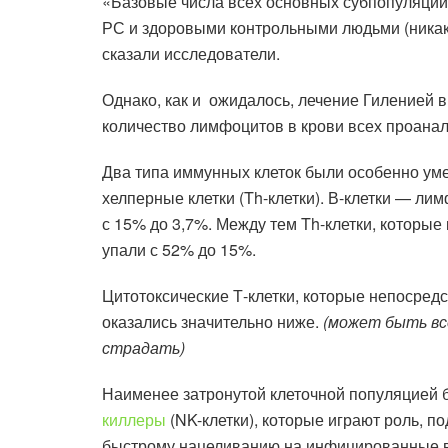
«Базовые числа всех основных субпопуляци
РС и здоровыми контрольными людьми (никак
сказали исследователи.
Однако, как и ожидалось, лечение Гиленией 
количество лимфоцитов в крови всех проана
Два типа иммунных клеток были особенно уме
хелперные клетки (Th-клетки). В-клетки — л
с 15% до 3,7%. Между тем Th-клетки, которые
упали с 52% до 15%.
Цитотоксические Т-клетки, которые непосредс
оказались значительно ниже.
(может быть вс
страдать)
Наименее затронутой клеточной популяцией
киллеры
(NK-клетки), которые играют роль, п
быстрому нацеливанию на инфицированные ви