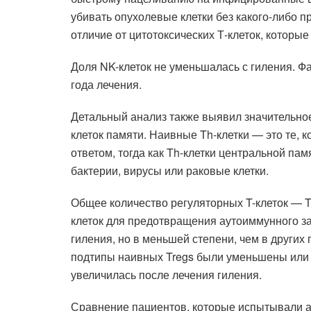
убивать опухолевые клетки без какого-либо 
отличие от цитотоксических Т-клеток, которы
Доля NK-клеток не уменьшалась с гиления. Фа
года лечения.
Детальный анализ также выявил значительное
клеток памяти. Наивные Th-клетки — это те,
ответом, тогда как Th-клетки центральной па
бактерии, вирусы или раковые клетки.
Общее количество регуляторных T-клеток — 
клеток для предотвращения аутоиммунного з
гиления, но в меньшей степени, чем в других 
подтипы наивных Tregs были уменьшены или 
увеличилась после лечения гиления.
Сравнение пациентов, которые испытывали ак