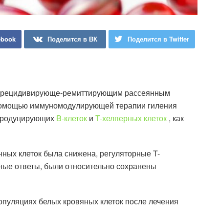
ebook
Поделится в ВК
Поделится в Twitter
 с рецидивирующе-ремиттирующим рассеянным
с помощью иммуномодулирующей терапии гиления
опродуцирующих
B-клеток
и
T-хелперных клеток
, как
нных клеток была снижена, регуляторные T-
нные ответы, были относительно сохранены
опуляциях белых кровяных клеток после лечения