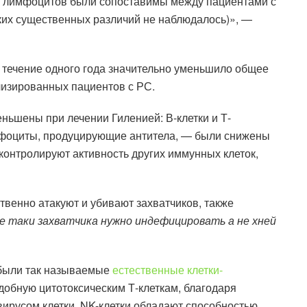
й лимфоцитов были сопоставимы между пациентами с
их существенных различий не наблюдалось)», —
в течение одного года значительно уменьшило общее
лизированных пациентов с РС.
ньшены при лечении Гиленией: В-клетки и Т-
имфоциты, продуцирующие антитела, — были снижены
 контролируют активность других иммунных клеток,
твенно атакуют и убивают захватчиков, также
е таки захватчика нужно индефицировать а не хней
 были так называемые
естественные клетки-
одобную цитотоксическим Т-клеткам, благодаря
русом клетки. NK-клетки обладают способностью