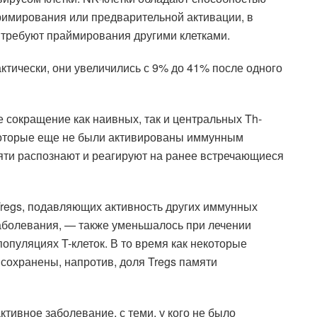
примирования или предварительной активации, в
е требуют праймирования другими клетками.
ктически, они увеличились с 9% до 41% после одного
 сокращение как наивных, так и центральных Th-
 которые еще не были активированы иммунным
мяти распознают и реагируют на ранее встречающиеся
Tregs, подавляющих активность других иммунных
аболевания, — также уменьшалось при лечении
популяциях T-клеток. В то время как некоторые
сохранены, напротив, доля Tregs памяти
тивное заболевание, с теми, у кого не было