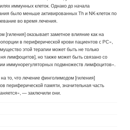
илях иммунных клеток. Однако до начала
ания было меньше активированных Th и NK-клеток по
олевание во время лечения.
 [гиления] оказывает заметное влияние как на
ропорции в периферической крови пациентов с РС»,
мущество этой терапии может быть не только
ня лимфоцитов], но также может быть связано со
нии иммунорегуляторных подмножеств лимфоцитов».
на то, что лечение финголимодом [гиления]
ов периферической памяти, значительная часть
аняется», — заключили они.