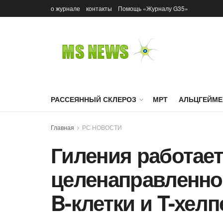
о журнале
контакты
Помощь «Журналу G35»
РАССЕЯННЫЙ СКЛЕРОЗ
МРТ
АЛЬЦГЕЙМЕ
Главная
РС НОВОСТИ
Гиления работает
целенаправленно
B-клетки и T-хел