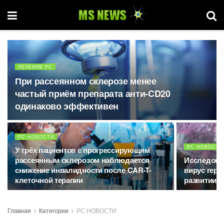
ЛЕЧЕНИЕ РС
При рассеянном склерозе менее
частый приём препарата анти-CD20
одинаково эффективен
РС НОВОСТИ
РС НОВОСТИ
У трёх пациентов с прогрессирующим
рассеянным склерозом наблюдается
Исследова
снижение инвалидности после CAR-T-
вирус герп
клеточной терапии
развитии р
Главная
Категории
РС НОВОСТИ