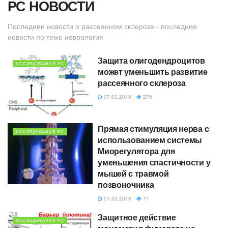
РС НОВОСТИ
Последнии новости о рассеянном склерозе - последние
новости по теме неврология
Защита олигодендроцитов
ИССЛЕДОВАНИЯ РС
может уменьшить развитие
рассеянного склероза
07.03.2019
276
Прямая стимуляция нерва с
ИССЛЕДОВАНИЯ РС
использованием системы
Миорегулятора для
уменьшения спастичности у
мышей с травмой
позвоночника
07.03.2019
71
Защитное действие
ИССЛЕДОВАНИЯ РС