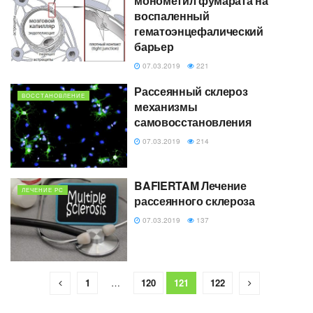
монометил фумарата на
воспаленный
гематоэнцефалический
барьер
07.03.2019
221
Рассеянный склероз
ВОССТАНОВЛЕНИЕ
механизмы
самовосстановления
07.03.2019
214
BAFIERTAM Лечение
ЛЕЧЕНИЕ РС
рассеянного склероза
07.03.2019
137
1
…
120
121
122