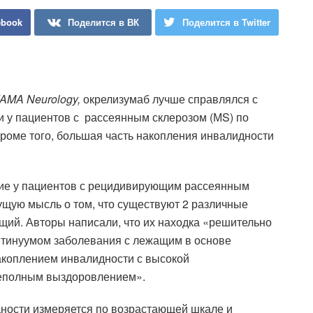
ebook
Поделится в ВК
Поделится в Twitter
JAMA Neurology,
окрелизумаб лучше справлялся с
 у пациентов с рассеянным склерозом (МS) по
роме того, большая часть накопления инвалидности
ние у пациентов с рецидивирующим рассеянным
ущую мысль о том, что существуют 2 различные
ий. Авторы написали, что их находка «решительно
нтинуумом заболевания с лежащим в основе
акоплением инвалидности с высокой
неполным выздоровлением».
дности измеряется по возрастающей шкале и