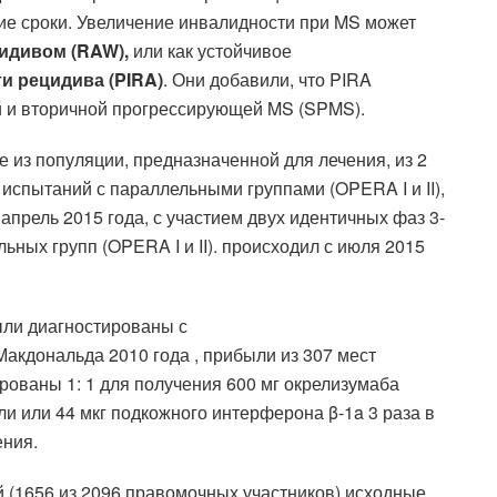
ние сроки. Увеличение инвалидности при MS может
идивом (RAW),
или как устойчивое
и рецидива (PIRA)
. Они добавили, что PIRA
й и вторичной прогрессирующей MS (SPMS).
из популяции, предназначенной для лечения, из 2
спытаний с параллельными группами (OPERA I и II),
апрель 2015 года, с участием двух идентичных фаз 3-
ьных групп (OPERA I и II). происходил с июля 2015
ыли диагностированы с
акдональда 2010 года , прибыли из 307 мест
рованы 1: 1 для получения 600 мг окрелизумаба
и или 44 мкг подкожного интерферона β-1a 3 раза в
ения.
 (1656 из 2096 правомочных участников) исходные