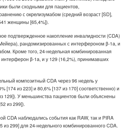
ики были сходными для пациентов,
авнению с окрелизумабом (средний возраст [SD],
ив 541 женщины [65,4%]).
ное подтвержденное накопление инвалидности (CDA)
-Мейера), рандомизированных с интерфероном β-1a, и
абом. Кроме того, 24-недельная комбинированная
 интерферон β-1a, и у 129 (16,2%), принимавших
ельный композитный CDA через 96 недель у
 [174 из 223] и 80,6% [137 из 170] соответственно) и
5 из 129]). У меньшинства пациентов были объяснены
52 из 299]).
ной CDA наблюдались события как RAW, так и PIRA
 [15 из 299] для 24-недельного комбинированного CDA.