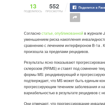
13
552
Поделится в Fac
ПОДЕЛИЛОСЬ
ПРОСМОТРЫ
Согласно
статье, опубликованной
в журнале
уменьшением риска накопления инвалидности
сравнению с лечением интерфероном B-1a . К
произошла за пределами рецидивов.
Результаты ясно показывают прогрессирова
склерозом (RRMS) и ставят под сомнение тек
формы MS: рецидивирующий и прогрессирующ
подтверждает, что MS может быть единым ко
прогрессирующим течением заболевания и н
вариабельностью в результате рецидивов с 
Они отмечают, что прогрессирование инвали