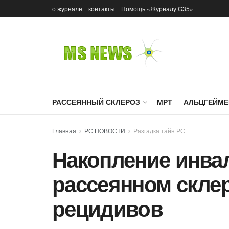
о журнале
контакты
Помощь «Журналу G35»
РАССЕЯННЫЙ СКЛЕРОЗ
МРТ
АЛЬЦГЕЙМЕ
Главная
РС НОВОСТИ
Разгадка тайн РС
Накопление инва
рассеянном склер
рецидивов