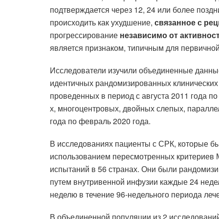
подтверждается через 12, 24 или более позд
происходить как ухудшение,
связанное с рец
прогрессирование
независимо от активност
является признаком, типичным для первично
Исследователи изучили объединенные данные 
идентичных рандомизированных клинических и
проведенных в период с августа 2011 года по 
х, многоцентровых, двойных слепых, параллел
года по февраль 2020 года.
В исследованиях пациенты с СРК, которые б
использованием пересмотренных критериев М
испытаний в 56 странах. Они были рандомизи
путем внутривенной инфузии каждые 24 недел
неделю в течение 96-недельного периода леч
В объединенной популяции из 2 исследований