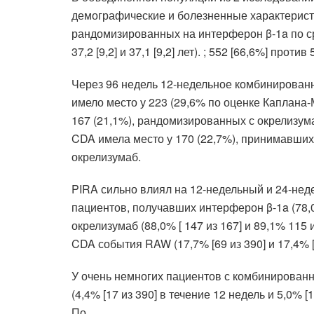
демографические и болезненные характерист
рандомизированных на интерферон β-1a по ср
37,2 [9,2] и 37,1 [9,2] лет). ; 552 [66,6%] прот
Через 96 недель 12-недельное комбинирован
имело место у 223 (29,6% по оценке Каплана
167 (21,1%), рандомизированных с окрелизум
CDA имела место у 170 (22,7%), принимавших
окрелизумаб.
PIRA сильно влиял на 12-недельный и 24-нед
пациентов, получавших интерферон β-1a (78,0%
окрелизумаб (88,0% [ 147 из 167] и 89,1% 11
CDA события RAW (17,7% [69 из 390] и 17,4% [
У очень немногих пациентов с комбинирован
(4,4% [17 из 390] в течение 12 недель и 5,0%
По