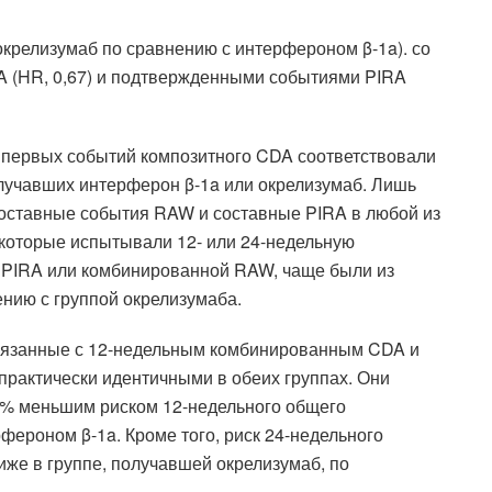
крелизумаб по сравнению с интерфероном β-1a). со
 (HR, 0,67) и подтвержденными событиями PIRA
 первых событий композитного CDA соответствовали
лучавших интерферон β-1a или окрелизумаб. Лишь
оставные события RAW и составные PIRA в любой из
, которые испытывали 12- или 24-недельную
PIRA или комбинированной RAW, чаще были из
нию с группой окрелизумаба.
связанные с 12-недельным комбинированным CDA и
рактически идентичными в обеих группах. Они
33% меньшим риском 12-недельного общего
ероном β-1a. Кроме того, риск 24-недельного
же в группе, получавшей окрелизумаб, по