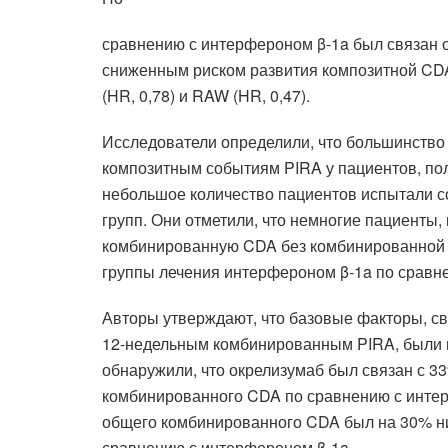
сравнению с интерфероном β-1a был связан о
сниженным риском развития композитной CDA
(HR, 0,78) и RAW (HR, 0,47).
Исследователи определили, что большинство
композитным событиям PIRA у пациентов, по
небольшое количество пациентов испытали с
групп. Они отметили, что немногие пациенты
комбинированную CDA без комбинированной 
группы лечения интерфероном β-1a по сравне
Авторы утверждают, что базовые факторы, 
12-недельным комбинированным PIRA, были п
обнаружили, что окрелизумаб был связан с 
комбинированного CDA по сравнению с интерф
общего комбинированного CDA был на 30% ни
сравнению с интерфероном β-1a.