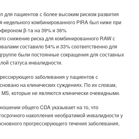
п для пациентов с более высоким риском развития
24-недельного комбинированного PIRA был ниже при
рфероном β-1a на 39% и 36%
 что снижение риска для комбинированного RAW с
валами составило 54% ​​и 33% соответственно для
подгруппе были постоянные сокращения для составных
ой статуса инвалидности.
грессирующего заболевания у пациентов с
новано на клинических суждениях. По их словам,
 MS, которые не являются клинически очевидными.
ошении общего CDA указывает на то, что
госрочного накопления необратимой инвалидности у
 основного прогрессирующего течения заболевания,