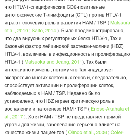
что HTLV-1-специфические CD8-позитивные
цитотоксические Т-лимфоциты (CTL) против HTLV-1
играют ключевую роль в развитии HAM / TSP (
Matsuura
et al., 2010
;
Saito, 2014
). Было продемонстрировано,
что два вирусных регуляторных белка HTLV-1, Tax и
базовый фактор лейциновой застежки-молнии (HBZ)
HTLV-1, вовлечены в инфекционность и пролиферацию
HTLV-1 (
Matsuoka and Jeang, 2011
). Tax были
интенсивно изучены, потому что Tax индуцирует
экспрессию многих клеточных генов и, следовательно,
способствует активации и пролиферации клеток,
наблюдаемых в HAM / TSP. Недавно было
установлено, что HBZ играет критическую роль в
воспалении и патогенезе HAM / TSP (
Enose-Akahata et
al., 2017
). Хотя HAM / TSP не представляет прямой
угрозы для жизни, заболевание серьезно влияет на
качество жизни пациентов (
Olindo et al., 2006
;
Coler-