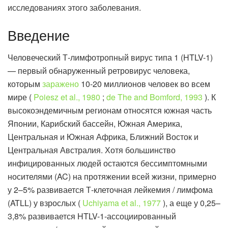
исследованиях этого заболевания.
Введение
Человеческий Т-лимфотропный вирус типа 1 (HTLV-1)
— первый обнаруженный ретровирус человека,
которым
заражено
10-20 миллионов человек во всем
мире (
Poiesz et al., 1980
;
de The and Bomford, 1993
). К
высокоэндемичным регионам относятся южная часть
Японии, Карибский бассейн, Южная Америка,
Центральная и Южная Африка, Ближний Восток и
Центральная Австралия. Хотя большинство
инфицированных людей остаются бессимптомными
носителями (AC) на протяжении всей жизни, примерно
у 2–5% развивается Т-клеточная лейкемия / лимфома
(ATLL) у взрослых (
Uchiyama et al., 1977
), а еще у 0,25–
3,8% развивается HTLV-1-ассоциированный