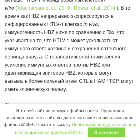
vitro
(
Macnamara et al., 2010
;
Rowan et al., 2014
). В то
время как HBZ непрерывно экспрессируется в
инфицированных HTLV-1 клетках
in vivo
,
иммуногенность HBZ ниже по сравнению с Tax, что
указывает на то, что HTLV-1 может ускользать от
иммунного ответа хозяина и сохранения латентного
периода вируса. С терапевтической точки зрения
усиление иммунных ответов против HBZ или
идентификация эпитопов HBZ, которые могут
вызывать более сильный ответ CTL в HAM / TSP, могут
иметь клиническую пользу.
Т-хелперные клетки
Этот веб-сайт использует файлы cookie. Продолжая
CD4
хелперные Т-клетки необходимы как для ответа
+
использовать этот сайт, вы даете согласие на использование
файлов cookie. Посетите ссылку
Политику конфиденциальности
ЦТЛ, так и для реактивности В-клеток против HTLV-1. В
и использования файлов cookie
.
Я согласен
воспалительных клетках ЦНС на ранних стадиях HAM /