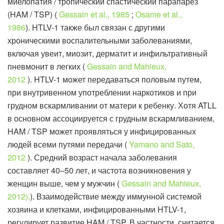
миелопатия / тропический спастический парапарез
(HAM / TSP) (
Gessain et al., 1985
;
Osame et al.,
1986
). HTLV-1 также был связан с другими
хроническими воспалительными заболеваниями,
включая увеит, миозит, дерматит и инфильтративный
пневмонит в легких (
Gessain and Mahieux,
2012
). HTLV-1 может передаваться половым путем,
при внутривенном употреблении наркотиков и при
грудном вскармливании от матери к ребенку. Хотя ATLL
в основном ассоциируется с грудным вскармливанием,
HAM / TSP может проявляться у инфицированных
людей всеми путями передачи (
Yamano and Sato,
2012
). Средний возраст начала заболевания
составляет 40–50 лет, и частота возникновения у
женщин выше, чем у мужчин (
Gessain and Mahieux,
2012).
). Взаимодействие между иммунной системой
хозяина и клетками, инфицированными HTLV-1,
регулирует развитие HAM / TSP. В частности, считается,