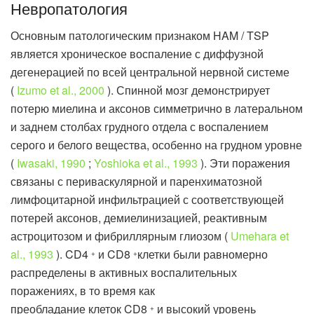
Невропатология
Основным патологическим признаком HAM / TSP
является хроническое воспаление с диффузной
дегенерацией по всей центральной нервной системе
(
Izumo et al., 2000
). Спинной мозг демонстрирует
потерю миелина и аксонов симметрично в латеральном
и заднем столбах грудного отдела с воспалением
серого и белого вещества, особенно на грудном уровне
(
Iwasaki, 1990
;
Yoshioka et al., 1993
). Эти поражения
связаны с периваскулярной и паренхиматозной
лимфоцитарной инфильтрацией с соответствующей
потерей аксонов, демиелинизацией, реактивным
астроцитозом и фибриллярным глиозом (
Umehara et
al., 1993
). CD4
и CD8
клетки были равномерно
+
+
распределены в активных воспалительных
поражениях, в то время как
преобладание клеток CD8
и высокий уровень
+