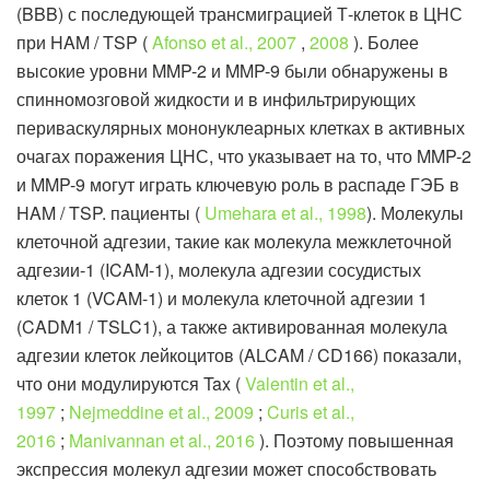
(BBB) ​​с последующей трансмиграцией Т-клеток в ЦНС
при HAM / TSP (
Afonso et al., 2007
,
2008
). Более
высокие уровни MMP-2 и MMP-9 были обнаружены в
спинномозговой жидкости и в инфильтрирующих
периваскулярных мононуклеарных клетках в активных
очагах поражения ЦНС, что указывает на то, что MMP-2
и MMP-9 могут играть ключевую роль в распаде ГЭБ в
HAM / TSP. пациенты (
Umehara et al., 1998
). Молекулы
клеточной адгезии, такие как молекула межклеточной
адгезии-1 (ICAM-1), молекула адгезии сосудистых
клеток 1 (VCAM-1) и молекула клеточной адгезии 1
(CADM1 / TSLC1), а также активированная молекула
адгезии клеток лейкоцитов (ALCAM / CD166) показали,
что они модулируются Tax (
Valentin et al.,
1997
;
Nejmeddine et al., 2009
;
Curis et al.,
2016
;
Manivannan et al., 2016
). Поэтому повышенная
экспрессия молекул адгезии может способствовать