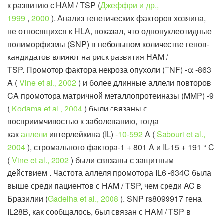
к развитию с HAM / TSP (
Джеффри и др.,
1999
,
2000
). Анализ генетических факторов хозяина,
не относящихся к HLA, показал, что однонуклеотидные
полиморфизмы (SNP) в небольшом количестве генов-
кандидатов влияют на риск развития HAM /
TSP. Промотор фактора некроза опухоли (TNF) -α -863
A (
Vine et al., 2002
) и более длинные аллели повторов
CA промотора матричной металлопротеиназы (MMP) -9
(
Kodama et al., 2004
) были связаны с
восприимчивостью к заболеванию, тогда
как
аллели
интерлейкина (IL)
-10-592
A (
Sabouri et al.,
2004
), стромального фактора-1 + 801 A и IL-15 + 191 ° C
(
Vine et al., 2002
) были связаны с защитным
действием . Частота аллеля промотора IL6 -634C была
выше среди пациентов с HAM / TSP, чем среди AC в
Бразилии (
Gadelha et al., 2008
). SNP rs8099917 гена
IL28B, как сообщалось, был связан с HAM / TSP в