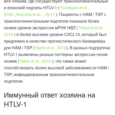
юге Японии, где сосуществуют трансконтинентальный
и японский подтипы HTLV-1 (
Furukawa et al.,
2000
;
Nozuma et al. ., 2017
). Пациенты с HAM / TSP с
трансконтинентальным подтипом показали более
низкие уровни экспрессии мРНК
HBZ
(
Yasuma et al.,
2016
) и более высокие уровни CXCL10, который был
предложен в качестве прогностического биомаркера
для HAM / TSP (
Naito et al., 2018
). В разных подгруппах
HTLV-1 выявлены разные паттерны экспрессии генов-
хозяев (
Naito et al., 2018
), что также может
способствовать более высокой заболеваемости HAM /
TSP, инфицированным трансконтинентальным
подтипом.
Иммунный ответ хозяина на
HTLV-1