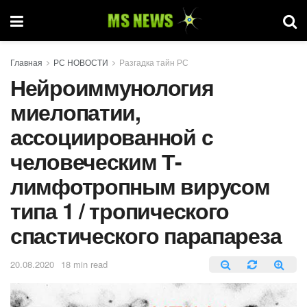
Главная
РС НОВОСТИ
Разгадка тайн РС
Нейроиммунология
миелопатии,
ассоциированной с
человеческим Т-
лимфотропным вирусом
типа 1 / тропического
спастического парапареза
20.08.2020
18 min read