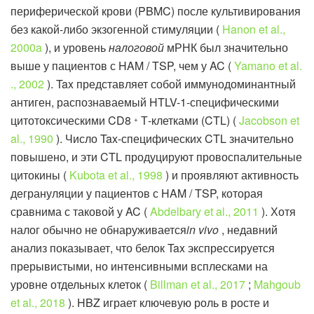
периферической крови (PBMC) после культивирования
без какой-либо экзогенной стимуляции (
Hanon et al.,
2000a
), и уровень
налоговой
мРНК был значительно
выше у пациентов с HAM / TSP, чем у AC (
Yamano et al.
., 2002
). Tax представляет собой иммунодоминантный
антиген, распознаваемый HTLV-1-специфическими
цитотоксическими CD8
Т-клетками (CTL) (
Jacobson et
+
al., 1990
). Число Tax-специфических CTL значительно
повышено, и эти CTL продуцируют провоспалительные
цитокины (
Kubota et al., 1998
) и проявляют активность
дегрануляции у пациентов с HAM / TSP, которая
сравнима с таковой у AC (
Abdelbary et al., 2011
). Хотя
налог обычно не обнаруживается
in vivo
, недавний
анализ показывает, что белок Tax экспрессируется
прерывистыми, но интенсивными всплесками на
уровне отдельных клеток (
Billman et al., 2017
;
Mahgoub
et al., 2018
). HBZ играет ключевую роль в росте и