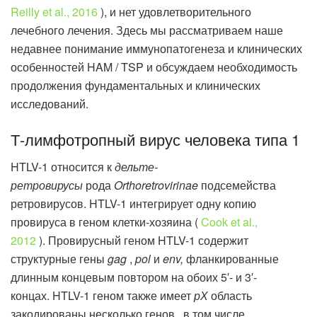
Reilly et al., 2016
), и нет удовлетворительного
лечебного лечения. Здесь мы рассматриваем наше
недавнее понимание иммунопатогенеза и клинических
особенностей HAM / TSP и обсуждаем необходимость
продолжения фундаментальных и клинических
исследований.
Т-лимфотропный вирус человека типа 1
HTLV-1 относится к
дельте-
ретровирусы
рода
Orthoretrovirinae
подсемейства
ретровирусов. HTLV-1 интегрирует одну копию
провируса в геном клетки-хозяина (
Cook et al.,
2012
). Провирусный геном HTLV-1 содержит
структурные гены
gag
,
pol
и
env,
фланкированные
длинным концевым повтором на обоих 5′- и 3′-
концах. HTLV-1 геном также имеет
рХ
область
закодированы несколько генов , в том числе