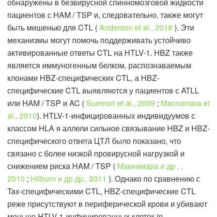
обнаружены в безвирусной спинномозговой жидкости
пациентов с HAM / TSP и, следовательно, также могут
быть мишенью для CTL (
Anderson et al., 2018
). Эти
механизмы могут помочь поддерживать устойчиво
активированные ответы CTL на HTLV-1. HBZ также
является иммуногенным белком, распознаваемым
клонами HBZ-специфических CTL, а HBZ-
специфические CTL выявляются у пациентов с ATLL
или HAM / TSP и AC (
Suemori et al., 2009
;
Macnamara et
al., 2010
). HTLV-1-инфицированных индивидуумов с
классом HLA я аллели сильное связывание HBZ и HBZ-
специфического ответа ЦТЛ было показано, что
связано с более низкой провирусной нагрузкой и
снижением риска HAM / TSP (
Макнамара и др . ,
2010
;
Hilburn и др др., 2011
). Однако по сравнению с
Tax-специфическими CTL, HBZ-специфические CTL
реже присутствуют в периферической крови и убивают
меньше HTLV-1-инфицированных клеток
in