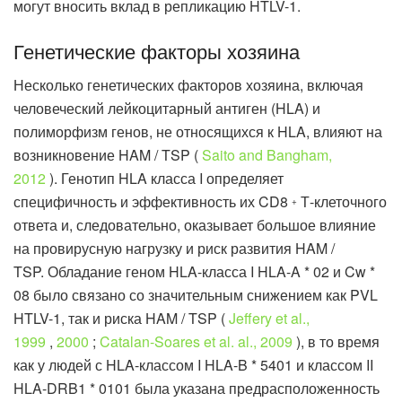
могут вносить вклад в репликацию HTLV-1.
Генетические факторы хозяина
Несколько генетических факторов хозяина, включая
человеческий лейкоцитарный антиген (HLA) и
полиморфизм генов, не относящихся к HLA, влияют на
возникновение HAM / TSP (
Saito and Bangham,
2012
). Генотип HLA класса I определяет
специфичность и эффективность их CD8
Т-клеточного
+
ответа и, следовательно, оказывает большое влияние
на провирусную нагрузку и риск развития HAM /
TSP. Обладание геном HLA-класса I HLA-A * 02 и Cw *
08 было связано со значительным снижением как PVL
HTLV-1, так и риска HAM / TSP (
Jeffery et al.,
1999
,
2000
;
Catalan-Soares et al. al., 2009
), в то время
как у людей с HLA-классом I HLA-B * 5401 и классом II
HLA-DRB1 * 0101 была указана предрасположенность