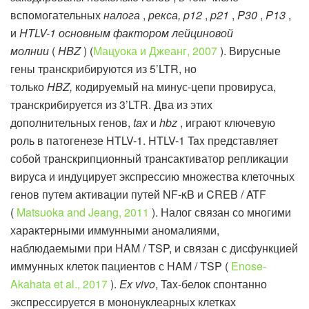
вспомогательных
налога
,
рекса, p12
,
p21
,
P30
,
P13
,
и
HTLV-1 основным фактором лейциновой
молнии
(
HBZ
) (
Мацуока и Джеанг, 2007
). Вирусные
гены транскрибируются из 5’LTR, но
только
HBZ,
кодируемый на минус-цепи провируса,
транскрибируется из 3’LTR. Два из этих
дополнительных генов,
tax
и
hbz
, играют ключевую
роль в патогенезе HTLV-1. HTLV-1 Tax представляет
собой транскрипционный трансактиватор репликации
вируса и индуцирует экспрессию множества клеточных
генов путем активации путей NF-κB и CREB / ATF
(
Matsuoka and Jeang, 2011
). Налог связан со многими
характерными иммунными аномалиями,
наблюдаемыми при HAM / TSP, и связан с дисфункцией
иммунных клеток пациентов с HAM / TSP (
Enose-
Akahata et al., 2017
).
Ex vivo
, Tax-белок спонтанно
экспрессируется в мононуклеарных клетках