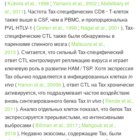
(
Kubota et al., 1998
;
Yamano et al., 2002
;
Abdelbary et
al., 2011
). Частота Tax-специфических CD8
Т-клеток
+
также выше в CSF, чем в PBMC, и пропорциональна
PVL HTLV-1 (
Greten et al., 1998
;
Nagai et al., 2001
). Tax-
специфические CTL также были обнаружены в
паренхиме спинного мозга (
Matsuura et al.,
2015
). Считается, что сильный Tax-специфический
ответ CTL контролирует репликацию вируса и играет
ключевую роль в развитии HAM / TSP. Хотя экспрессия
Tax обычно подавляется в инфицированных клетках
in
vivo
(
Hanon et al., 2000b
), ответ CTL на Tax хронически
активируется, что подразумевает частое воздействие
вновь синтезированного белка Tax
in vivo
(
Rende et al.,
2011
). Анализ отдельных клеток показал, что белок Tax
экспрессируется прерывистыми, но интенсивными
выбросами (
Billman et al., 2017
;
Mahgoub et al.,
2018
). Недавно экзосомы, содержащие Tax, были