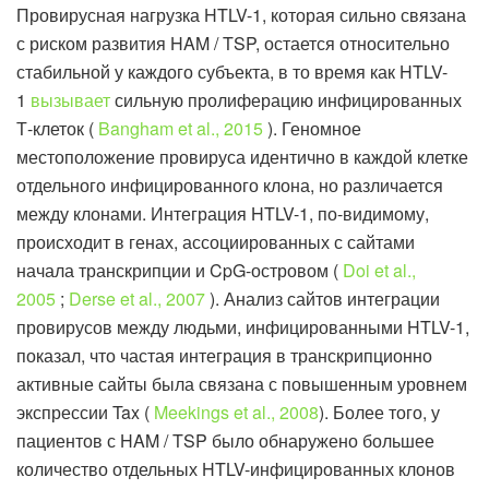
Провирусная нагрузка HTLV-1, которая сильно связана
с риском развития HAM / TSP, остается относительно
стабильной у каждого субъекта, в то время как HTLV-
1
вызывает
сильную пролиферацию инфицированных
Т-клеток (
Bangham et al., 2015
). Геномное
местоположение провируса идентично в каждой клетке
отдельного инфицированного клона, но различается
между клонами. Интеграция HTLV-1, по-видимому,
происходит в генах, ассоциированных с сайтами
начала транскрипции и CpG-островом (
Doi et al.,
2005
;
Derse et al., 2007
). Анализ сайтов интеграции
провирусов между людьми, инфицированными HTLV-1,
показал, что частая интеграция в транскрипционно
активные сайты была связана с повышенным уровнем
экспрессии Tax (
Meekings et al., 2008
). Более того, у
пациентов с HAM / TSP было обнаружено большее
количество отдельных HTLV-инфицированных клонов