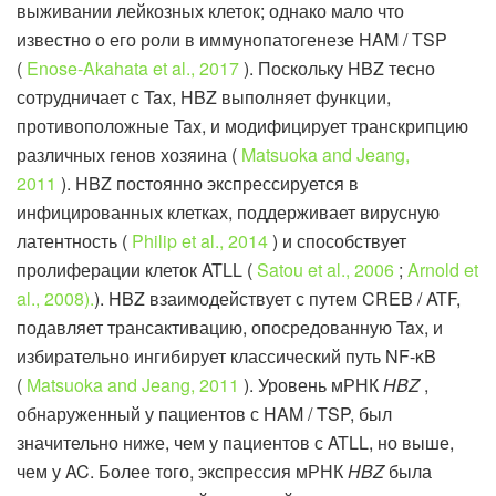
выживании лейкозных клеток; однако мало что
известно о его роли в иммунопатогенезе HAM / TSP
(
Enose-Akahata et al., 2017
). Поскольку HBZ тесно
сотрудничает с Tax, HBZ выполняет функции,
противоположные Tax, и модифицирует транскрипцию
различных генов хозяина (
Matsuoka and Jeang,
2011
). HBZ постоянно экспрессируется в
инфицированных клетках, поддерживает вирусную
латентность (
Philip et al., 2014
) и способствует
пролиферации клеток ATLL (
Satou et al., 2006
;
Arnold et
al., 2008).
). HBZ взаимодействует с путем CREB / ATF,
подавляет трансактивацию, опосредованную Tax, и
избирательно ингибирует классический путь NF-κB
(
Matsuoka and Jeang, 2011
). Уровень мРНК
HBZ
,
обнаруженный у пациентов с HAM / TSP, был
значительно ниже, чем у пациентов с ATLL, но выше,
чем у AC. Более того, экспрессия мРНК
HBZ
была