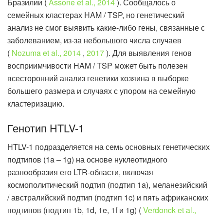
Бразилии (
Assone et al., 2014
). Сообщалось о
семейных кластерах HAM / TSP, но генетический
анализ не смог выявить какие-либо гены, связанные с
заболеванием, из-за небольшого числа случаев
(
Nozuma et al., 2014
,
2017
). Для выявления генов
восприимчивости HAM / TSP может быть полезен
всесторонний анализ генетики хозяина в выборке
большего размера и случаях с упором на семейную
кластеризацию.
Генотип HTLV-1
HTLV-1 подразделяется на семь основных генетических
подтипов (1a – 1g) на основе нуклеотидного
разнообразия его LTR-области, включая
космополитический подтип (подтип 1a), меланезийский
/ австралийский подтип (подтип 1c) и пять африканских
подтипов (подтип 1b, 1d, 1e, 1f и 1g) (
Verdonck et al.,