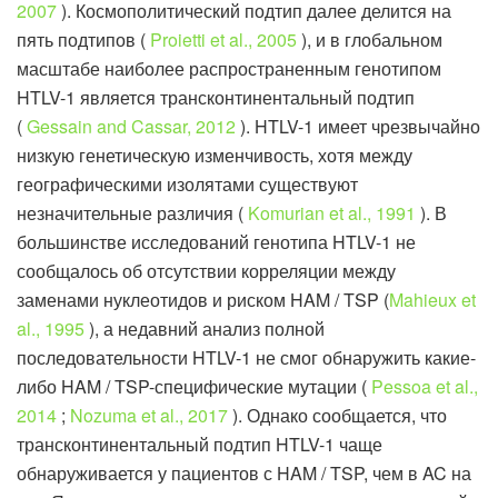
2007
). Космополитический подтип далее делится на
пять подтипов (
Proietti et al., 2005
), и в глобальном
масштабе наиболее распространенным генотипом
HTLV-1 является трансконтинентальный подтип
(
Gessain and Cassar, 2012
). HTLV-1 имеет чрезвычайно
низкую генетическую изменчивость, хотя между
географическими изолятами существуют
незначительные различия (
Komurian et al., 1991
). В
большинстве исследований генотипа HTLV-1 не
сообщалось об отсутствии корреляции между
заменами нуклеотидов и риском HAM / TSP (
Mahieux et
al., 1995
), а недавний анализ полной
последовательности HTLV-1 не смог обнаружить какие-
либо HAM / TSP-специфические мутации (
Pessoa et al.,
2014
;
Nozuma et al., 2017
). Однако сообщается, что
трансконтинентальный подтип HTLV-1 чаще
обнаруживается у пациентов с HAM / TSP, чем в AC на