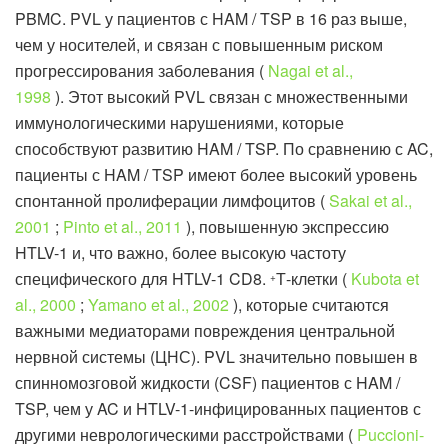
PBMC. PVL у пациентов с HAM / TSP в 16 раз выше,
чем у носителей, и связан с повышенным риском
прогрессирования заболевания (
Nagai et al.,
1998
). Этот высокий PVL связан с множественными
иммунологическими нарушениями, которые
способствуют развитию HAM / TSP. По сравнению с AC,
пациенты с HAM / TSP имеют более высокий уровень
спонтанной пролиферации лимфоцитов (
Sakai et al.,
2001
;
Pinto et al., 2011
), повышенную экспрессию
HTLV-1 и, что важно, более высокую частоту
специфического для HTLV-1 CD8.
Т-клетки (
Kubota et
+
al., 2000
;
Yamano et al., 2002
), которые считаются
важными медиаторами повреждения центральной
нервной системы (ЦНС). PVL значительно повышен в
спинномозговой жидкости (CSF) пациентов с HAM /
TSP, чем у AC и HTLV-1-инфицированных пациентов с
другими неврологическими расстройствами (
Puccioni-