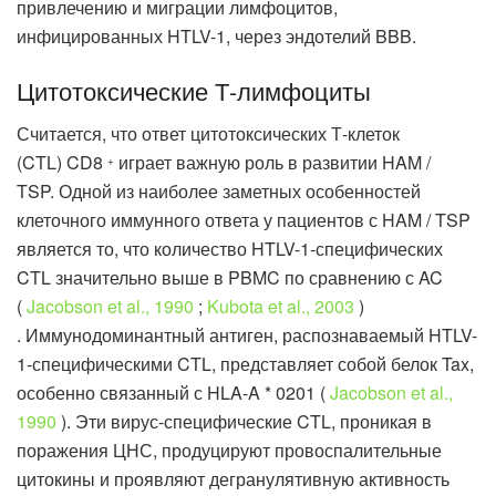
привлечению и миграции лимфоцитов,
инфицированных HTLV-1, через эндотелий BBB.
Цитотоксические Т-лимфоциты
Считается, что ответ цитотоксических Т-клеток
(CTL) CD8
играет важную роль в развитии HAM /
+
TSP. Одной из наиболее заметных особенностей
клеточного иммунного ответа у пациентов с HAM / TSP
является то, что количество HTLV-1-специфических
CTL значительно выше в PBMC по сравнению с AC
(
Jacobson et al., 1990
;
Kubota et al., 2003
)
. Иммунодоминантный антиген, распознаваемый HTLV-
1-специфическими CTL, представляет собой белок Tax,
особенно связанный с HLA-A * 0201 (
Jacobson et al.,
1990
). Эти вирус-специфические CTL, проникая в
поражения ЦНС, продуцируют провоспалительные
цитокины и проявляют дегранулятивную активность