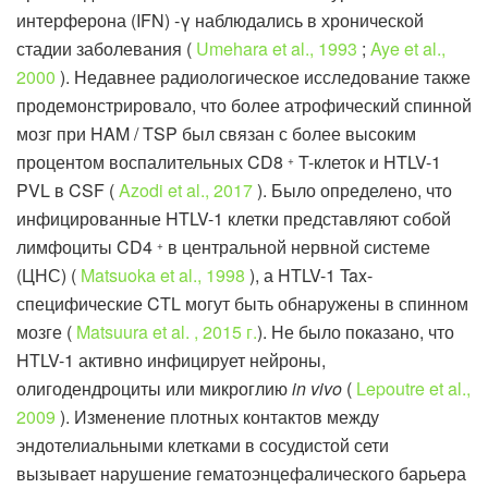
интерферона (IFN) -γ наблюдались в хронической
стадии заболевания (
Umehara et al., 1993
;
Aye et al.,
2000
). Недавнее радиологическое исследование также
продемонстрировало, что более атрофический спинной
мозг при HAM / TSP был связан с более высоким
процентом воспалительных CD8
T-клеток и HTLV-1
+
PVL в CSF (
Azodi et al., 2017
). Было определено, что
инфицированные HTLV-1 клетки представляют собой
лимфоциты CD4
в центральной нервной системе
+
(ЦНС) (
Matsuoka et al., 1998
), а HTLV-1 Tax-
специфические CTL могут быть обнаружены в спинном
мозге (
Matsuura et al. , 2015 г.
). Не было показано, что
HTLV-1 активно инфицирует нейроны,
олигодендроциты или микроглию
in vivo
(
Lepoutre et al.,
2009
). Изменение плотных контактов между
эндотелиальными клетками в сосудистой сети
вызывает нарушение гематоэнцефалического барьера