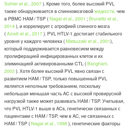
Sohler et al., 2007
). Кроме того, более высокий PVL
также обнаруживается в спинномозговой
жидкости,
чем
в PBMC HAM / TSP (
Nagai et al., 2001
;
Brunetto et al.,
2014
), и коррелирует с атрофией спинного мозга
(
Azodi et al., 2017
). PVL HTLV-1 достигает стабильного
уровня у каждого человека (
Matsuzaki et al., 2001
),
который поддерживается равновесием между
пролиферацией инфицированных клеток и их
элиминацией активированными CTL (
Bangham,
2003
). Хотя более высокий PVL явно связан с
развитием HAM / TSP, только повышенный PVL
является неполным требованием, поскольку
небольшая меньшая часть AC с высокой провирусной
нагрузкой также может развивать HAM / TSP. Учитывая,
что PVL HTLV-1 выше в ACs, генетически связанных с
пациентами с HAM / TSP, чем в AC, не связанных с
HAM / TSP (
Nagai et al., 1998
), генетические факторы