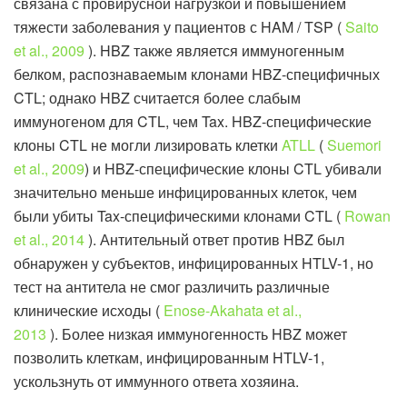
связана с провирусной нагрузкой и повышением
тяжести заболевания у пациентов с HAM / TSP (
Saito
et al., 2009
). HBZ также является иммуногенным
белком, распознаваемым клонами HBZ-специфичных
CTL; однако HBZ считается более слабым
иммуногеном для CTL, чем Tax. HBZ-специфические
клоны CTL не могли лизировать клетки
ATLL
(
Suemori
et al., 2009
) и HBZ-специфические клоны CTL убивали
значительно меньше инфицированных клеток, чем
были убиты Tax-специфическими клонами CTL (
Rowan
et al., 2014
). Антительный ответ против HBZ был
обнаружен у субъектов, инфицированных HTLV-1, но
тест на антитела не смог различить различные
клинические исходы (
Enose-Akahata et al.,
2013
). Более низкая иммуногенность HBZ может
позволить клеткам, инфицированным HTLV-1,
ускользнуть от иммунного ответа хозяина.