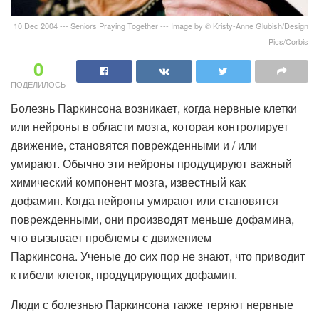
10 Dec 2004 --- Seniors Praying Together --- Image by © Kristy-Anne Glubish/Design
Pics/Corbis
0
ПОДЕЛИЛОСЬ
Болезнь Паркинсона возникает, когда нервные клетки
или нейроны в области мозга, которая контролирует
движение, становятся поврежденными и / или
умирают. Обычно эти нейроны продуцируют важный
химический компонент мозга, известный как
дофамин. Когда нейроны умирают или становятся
поврежденными, они производят меньше дофамина,
что вызывает проблемы с движением
Паркинсона. Ученые до сих пор не знают, что приводит
к гибели клеток, продуцирующих дофамин.
Люди с болезнью Паркинсона также теряют нервные