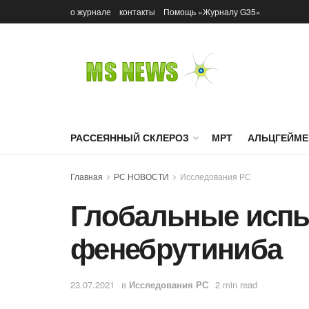
о журнале
контакты
Помощь «Журналу G35»
РАССЕЯННЫЙ СКЛЕРОЗ
МРТ
АЛЬЦГЕЙМЕ
Главная
РС НОВОСТИ
Исследования РС
Глобальные испы
фенебрутиниба
23.07.2021
в
Исследования РС
2 min read