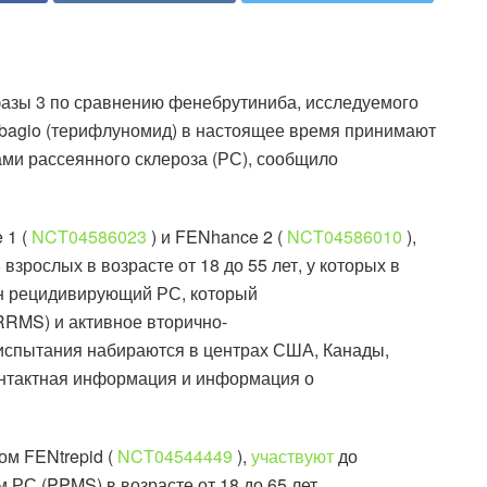
фазы 3 по сравнению фенебрутиниба, исследуемого
ubagio (терифлуномид) в настоящее время принимают
и рассеянного склероза (РС), сообщило
 1 (
NCT04586023
) и FENhance 2 (
NCT04586010
),
зрослых в возрасте от 18 до 55 лет, у которых в
ан рецидивирующий РС, который
RMS) и активное вторично-
испытания набираются в центрах США, Канады,
Контактная информация и информация о
ом FENtrepid (
NCT04544449
),
участвуют
до
РС (PPMS) в возрасте от 18 до 65 лет.