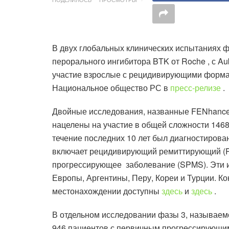
В двух глобальных клинических испытаниях 
перорального ингибитора BTK от Roche , с A
участие взрослые с рецидивирующими формам
Национальное общество РС в
пресс-релизе
.
Двойные исследования, названные FENhance
нацелены на участие в общей сложности 1468 в
течение последних 10 лет был диагностиров
включает рецидивирующий ремиттирующий (R
прогрессирующее заболевание (SPMS). Эти 
Европы, Аргентины, Перу, Кореи и Турции. 
местонахождении доступны
здесь
и
здесь
.
В отдельном исследовании фазы 3, называем
946 пациентов с первичным прогрессирующим 