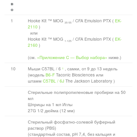
в
о
1
Hooke Kit ™ MOG
/ CFA Emulsion PTX (
EK-
35-55
2110
)
или
Hooke Kit ™ MOG
/ CFA Emulsion PTX (
EK-
1-125
2160
)
(см.
«Приложение C — Выбор набора»
ниже.)
10
Мыши C57BL / 6
, самки, от 9 до 13 недель
1
(модель
B6-F
Taconic Biosciences или
штамм
C57BL / 6J
The Jackson Laboratory )
Стерильные полипропиленовые пробирки на 50
мл
Шприцы на 1 мл Иглы
27G 1/2 дюйма (12 мм)
Стерильный фосфатно-солевой буферный
раствор (PBS)
(стандартный состав, pH 7,4, без кальция и