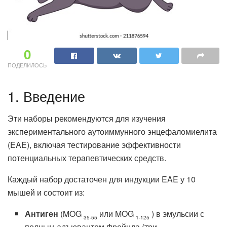
0
ПОДЕЛИЛОСЬ
1. Введение
Эти наборы рекомендуются для изучения
экспериментального аутоиммунного энцефаломиелита
(EAE), включая тестирование эффективности
потенциальных терапевтических средств.
Каждый набор достаточен для индукции EAE у 10
мышей и состоит из:
Антиген
(MOG
или MOG
) в эмульсии с
35-55
1-125
полным адъювантом Фрейнда (три