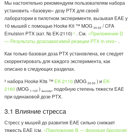
Мы настоятельно рекомендуем пользователям набора
установить «базовую» дозу PTX для своей
лаборатории в пилотном эксперименте, вызывая EAE у
10 мышей с помощью Hooke Kit ™ MOG
/ CFA
35-55
Emulsion PTX (кат. № EK-2110)
. См.
«Приложение D
2
— Результаты дозозависимой реакции РТХ in vivo»
.
Как только базовая доза PTX установлена, ее следует
скорректировать для каждого эксперимента, как
описано в следующих разделах.
набора Hooke Kits ™
EK-2110
(MOG
) и
EK-
2
35-55
2160
(MOG
)
подобную степень тяжести EAE
1-125
вызовут
при одинаковой дозе PTX.
3.1 Влияние стресса
Стресс у мышей до развития EAE сильно снижает
тяжесть EAE (см.
«Приложение B — фоновая биология