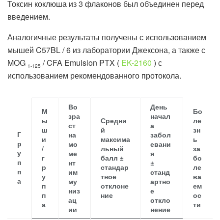
Токсин коклюша из 3 флаконов был объединен перед
введением.
Аналогичные результаты получены с использованием
мышей C57BL / 6 из лаборатории Джексона, а также с
MOG
/ CFA Emulsion PTX (
EK-2160
) с
1-125
использованием рекомендованного протокола.
Во
День
М
Бо
зра
начал
ы
Средни
ле
ст
а
ш
й
зн
Г
на
забол
и
максима
ь
р
мо
евани
/
льный
за
у
ме
я
г
балл ±
бо
п
нт
±
р
стандар
ле
п
им
станд
у
тное
ва
а
му
артно
п
отклоне
ем
низ
е
п
ние
ос
ац
откло
а
ти
ии
нение