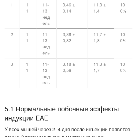
1
1
11-
3,46 ±
11,3 ±
10
1
13
0,14
1,4
0%
нед
ель
2
1
11-
3,36 ±
11,7 ±
10
1
13
0,32
1,8
0%
нед
ель
3
1
11-
3,18 ±
11,3 ±
10
1
13
0,56
1,7
0%
нед
ель
5.1 Нормальные побочные эффекты
индукции EAE
У всех мышей через 2–4 дня после инъекции появятся