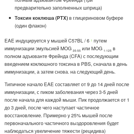
предварительно заполненных шприца)
Токсин коклюша (PTX)
в глицериновом буфере
(один флакон)
EAE индуцируется у мышей C57BL / 6
путем
1
иммунизации эмульсией MOG
или MOG
в
35-55
1-125
полном адъюванте Фрейнда (CFA) с последующим
введением коклюшного токсина в PBS, сначала в день
иммунизации, а затем снова. на следующий день.
Типичное начало EAE составляет от 9 до 14 дней после
иммунизации, с пиком заболевания через 3-5 дней
после начала для каждой мыши. Пик продолжается от 1
до 3 дней, после чего наступает частичное
восстановление. Примерно у 25% мышей после
первоначального частичного выздоровления будет
наблюдаться увеличение тяжести (рецидива)