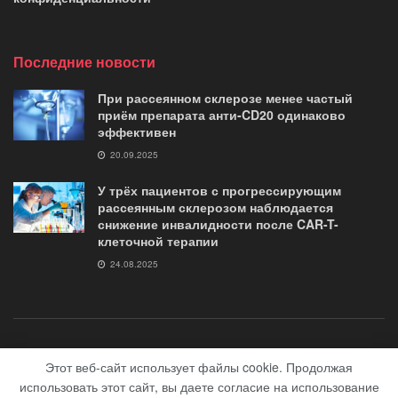
Последние новости
При рассеянном склерозе менее частый
приём препарата анти-CD20 одинаково
эффективен
20.09.2025
У трёх пациентов с прогрессирующим
рассеянным склерозом наблюдается
снижение инвалидности после CAR-T-
клеточной терапии
24.08.2025
о журнале
контакты
Помощь «Журналу G35»
Этот веб-сайт использует файлы cookie. Продолжая
использовать этот сайт, вы даете согласие на использование
© 2018-2020 сайт журнал "G35.club" Медицинский сайт все о рассеяном