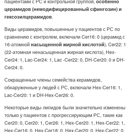
пациентами с РС и контрольной группой,
особенно
церамидов (немодифицированный сфингозин) и
гексозилцерамидов
.
Виды церамидов, повышенные у пациентов с РС по
сравнению с контролем, включали Cer16: 0 (церамид с
16-атомной
насыщенной жирной кислотой
), Cer22: 1
(22-атомная ненасыщенная жирная кислота), Hex-
Cer24: 1, Lac-Cer24: 1, Lac -Cer22: 0, DH-Cer20: 0 и DH-
Cer24: 0.
Сокращенные члены семейства керамидов,
обнаруженные у людей с РС, включали Hex-Cer16: 1,
Lac-Cer20: 1 и DH-Hex-Cer26: 0.
Некоторые виды липидов были значительно изменены
только у пациентов с прогрессирующим РС, такие как
Cer20: 0, Cer20: 1, Cer26: 1, Hex-Cer20: 1, Hex-Cer22: 1,
Hex-Cer16: 0, Hex-Cer18: 0, Hex-Cer20: 0, Hex-Cer22: 0,