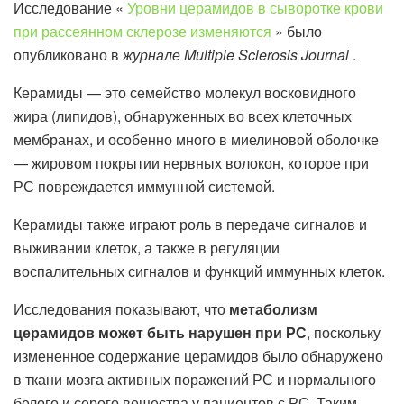
Исследование «
Уровни церамидов в сыворотке крови
при рассеянном склерозе изменяются
» было
опубликовано в
журнале Multiple Sclerosis Journal
.
Керамиды — это семейство молекул восковидного
жира (липидов), обнаруженных во всех клеточных
мембранах, и особенно много в миелиновой оболочке
— жировом покрытии нервных волокон, которое при
РС повреждается иммунной системой.
Керамиды также играют роль в передаче сигналов и
выживании клеток, а также в регуляции
воспалительных сигналов и функций иммунных клеток.
Исследования показывают, что
метаболизм
церамидов может быть нарушен при РС
, поскольку
измененное содержание церамидов было обнаружено
в ткани мозга активных поражений РС и нормального
белого и серого вещества у пациентов с РС. Таким