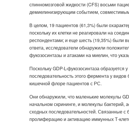
спинномозговой жидкости (CFS) восьми пацие
демиелинизирующим событием, совместимым с
В целом, 19 пациентов (61,3%) были охаракт
поскольку их клетки не реагировали на соед
респондентами; и еще шесть (19,35%) были в
ответа, исследователи обнаружили положите
фукозосинтазы и атаками на миелин, что ука
Поскольку GDP-L-фукозосинтаза образуется у
последовательность этого фермента у видов б
кишечной флоре пациентов с РС.
Они обнаружили, что маленькие молекулы G
начальном скрининге, и молекулы бактерий, 
сходных последовательностей. Связанные с 
пролиферацию и активацию иммунных Т-клето