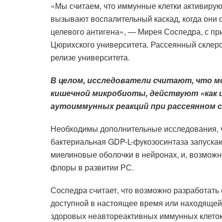
«Мы считаем, что иммунные клетки активируют
вызывают воспалительный каскад, когда они 
целевого антигена», — Мирея Соспедра, с п
Цюрихского университета. Рассеянный склеро
релизе университета.
В целом, исследователи считают, что м
кишечной микробиоты, действуют «как 
аутоиммунных реакций при рассеянном с
Необходимы дополнительные исследования, ч
бактериальная GDP-L-фукозосинтаза запускают
миелиновые оболочки в нейронах, и, возможн
флоры в развитии РС.
Соспедра считает, что возможно разработать
доступной в настоящее время или находящейс
здоровых неавтореактивных иммунных клеток 