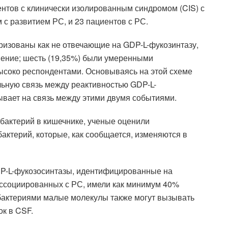
нтов с клинически изолированным синдромом (CIS) с
 развитием РС, и 23 пациентов с РС.
еризованы как не отвечающие на GDP-L-фукозинтазу,
инение; шесть (19,35%) были умеренными
ысоко респондентами. Основываясь на этой схеме
льную связь между реактивностью GDP-L-
зывает на связь между этими двумя событиями.
 бактерий в кишечнике, ученые оценили
актерий, которые, как сообщается, изменяются в
DP-L-фукозосинтазы, идентифицированные на
ассоциированных с РС, имели как минимум 40%
бактериями малые молекулы также могут вызывать
к в CSF.