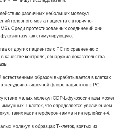
здействию различных небольших молекул
ений головного мозга пациента с вторично-
MS). Среди протестированных соединений они
фукозинтазу как стимулирующую.
тва от других пациентов с РС по сравнению с
 в качестве контроля, обнаружил доказательства
азы.
й естественным образом вырабатывается в клетках
я в желудочно-кишечной флоре пациентов с РС.
сутствие малых молекул GDP-L-фукозосинтазы может
 иммунных Т-клеток, что определяется увеличением
ул, таких как интерферон-гамма и интерлейкин-4.
лых молекул в образцах Т-клеток, взятых из