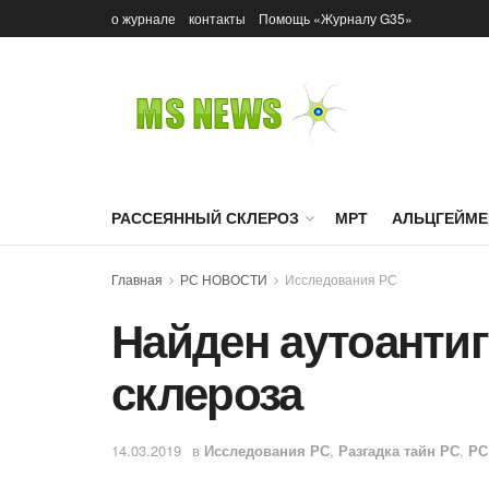
о журнале
контакты
Помощь «Журналу G35»
РАССЕЯННЫЙ СКЛЕРОЗ
МРТ
АЛЬЦГЕЙМЕ
Главная
РС НОВОСТИ
Исследования РС
Найден аутоантиг
склероза
14.03.2019
в
Исследования РС
,
Разгадка тайн РС
,
РС