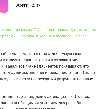
ся специфическим CD4 + T-клеточным аутоантигеном
клерозом» было опубликовано в журнале Science
 заболеванием, характеризуется иммунными
и и атакуют нервные клетки и их защитную
й и анализов тканей пациентов показывают, что
в этом аутоиммунно-инициированном ответе. Тем не
и иммунные клетки повреждать и разрушать нервные
етственные за индукцию активации Т и В-клеток,
 является необходимым условием для разработки
сти », — пишут исследователи.