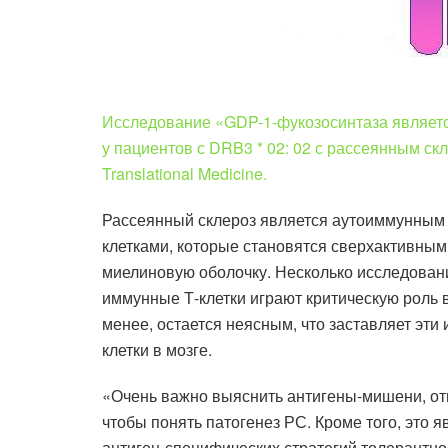
Исследование «GDP-1-фукозосинтаза являет
у пациентов с DRB3 * 02: 02 с рассеянным с
Translational Medicine.
Рассеянный склероз является аутоиммунным
клетками, которые становятся сверхактивным
миелиновую оболочку. Несколько исследовани
иммунные Т-клетки играют критическую роль 
менее, остается неясным, что заставляет эт
клетки в мозге.
«Очень важно выяснить антигены-мишени, отв
чтобы понять патогенез РС. Кроме того, это
антиген-специфических стратегий толерантно