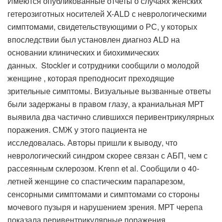
Имеются опубликованные отчеты о случаях женских
гетерозиготных носителей X-ALD с неврологическими
симптомами, свидетельствующими о РС, у которых
впоследствии был установлен диагноз ALD на
основании клинических и биохимических
данных. Stockler и сотрудники сообщили о молодой
женщине , которая преподносит преходящие
зрительные симптомы. Визуальные вызванные ответы
были задержаны в правом глазу, а краниальная МРТ
выявила два частично слившихся перивентрикулярных
поражения. СМЖ у этого пациента не
исследовалась. Авторы пришли к выводу, что
неврологический синдром скорее связан с АБП, чем с
рассеянным склерозом. Krenn et al. Сообщили о 40-
летней женщине со спастическим парапарезом,
сенсорными симптомами и симптомами со стороны
мочевого пузыря и нарушением зрения. МРТ черепа
показала перивентрикулярные поражения,