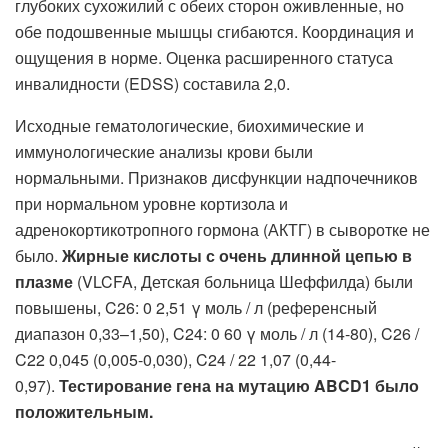
глубоких сухожилий с обеих сторон оживленные, но
обе подошвенные мышцы сгибаются. Координация и
ощущения в норме. Оценка расширенного статуса
инвалидности (EDSS) составила 2,0.
Исходные гематологические, биохимические и
иммунологические анализы крови были
нормальными. Признаков дисфункции надпочечников
при нормальном уровне кортизола и
адренокортикотропного гормона (АКТГ) в сыворотке не
было.
Жирные кислоты с очень длинной цепью в
плазме
(VLCFA, Детская больница Шеффилда) были
повышены, C26: 0 2,51 γ моль / л (референсный
диапазон 0,33–1,50), C24: 0 60 γ моль / л (14-80), C26 /
C22 0,045 (0,005-0,030), C24 / 22 1,07 (0,44-
0,97).
Тестирование гена на мутацию ABCD1 было
положительным.