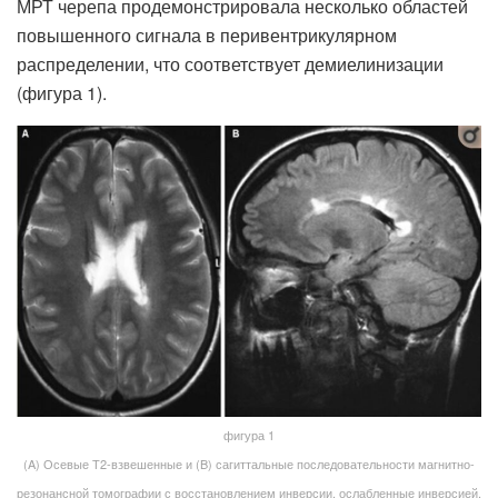
МРТ черепа продемонстрировала несколько областей
повышенного сигнала в перивентрикулярном
распределении, что соответствует демиелинизации
(фигура 1).
фигура 1
(A) Осевые Т2-взвешенные и (B) сагиттальные последовательности магнитно-
резонансной томографии с восстановлением инверсии, ослабленные инверсией,