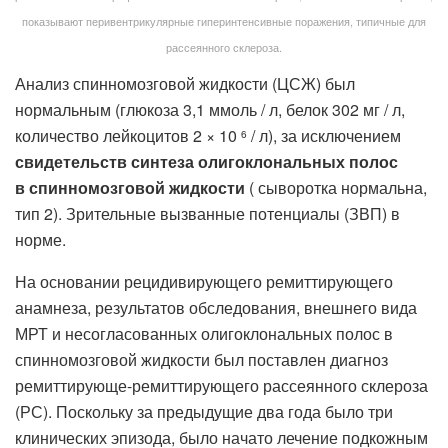
показывают перивентрикулярные гиперинтенсивные поражения, типичные для
рассеянного склероза.
Анализ спинномозговой жидкости (ЦСЖ) был
нормальным (глюкоза 3,1 ммоль / л, белок 302 мг / л,
количество лейкоцитов 2 × 10
/ л), за исключением
6
свидетельств синтеза олигоклональных полос
в спинномозговой жидкости
( сыворотка нормальна,
тип 2). Зрительные вызванные потенциалы (ЗВП) в
норме.
На основании рецидивирующего ремиттирующего
анамнеза, результатов обследования, внешнего вида
МРТ и несогласованных олигоклональных полос в
спинномозговой жидкости был поставлен диагноз
ремиттирующе-ремиттирующего рассеянного склероза
(РС). Поскольку за предыдущие два года было три
клинических эпизода, было начато лечение подкожным