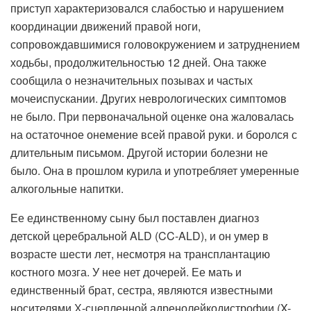
приступ характеризовался слабостью и нарушением
координации движений правой ноги,
сопровождавшимися головокружением и затруднением
ходьбы, продолжительностью 12 дней. Она также
сообщила о незначительных позывах и частых
мочеиспускании. Других неврологических симптомов
не было. При первоначальной оценке она жаловалась
на остаточное онемение всей правой руки. и боролся с
длительным письмом. Другой истории болезни не
было. Она в прошлом курила и употребляет умеренные
алкогольные напитки.
Ее единственному сыну был поставлен диагноз
детской церебральной ALD (CC-ALD), и он умер в
возрасте шести лет, несмотря на трансплантацию
костного мозга. У нее нет дочерей. Ее мать и
единственный брат, сестра, являются известными
носителями Х-сцепленной адренолейкодистрофии (X-