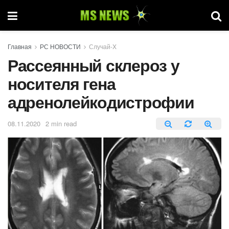
Главная
РС НОВОСТИ
Случай-X
Рассеянный склероз у
носителя гена
адренолейкодистрофии
08.11.2020
2 min read