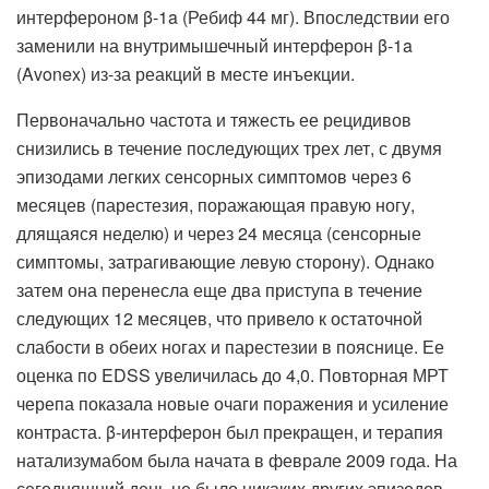
интерфероном β-1a (Ребиф 44 мг). Впоследствии его
заменили на внутримышечный интерферон β-1a
(Avonex) из-за реакций в месте инъекции.
Первоначально частота и тяжесть ее рецидивов
снизились в течение последующих трех лет, с двумя
эпизодами легких сенсорных симптомов через 6
месяцев (парестезия, поражающая правую ногу,
длящаяся неделю) и через 24 месяца (сенсорные
симптомы, затрагивающие левую сторону). Однако
затем она перенесла еще два приступа в течение
следующих 12 месяцев, что привело к остаточной
слабости в обеих ногах и парестезии в пояснице. Ее
оценка по EDSS увеличилась до 4,0. Повторная МРТ
черепа показала новые очаги поражения и усиление
контраста. β-интерферон был прекращен, и терапия
натализумабом была начата в феврале 2009 года. На
сегодняшний день не было никаких других эпизодов