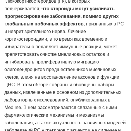
глюкокортикостероидов (ГК), в которых
подчеркивается,
что стероиды могут усиливать
прогрессирование заболевания, помимо других
глобальных побочных эффектов
, признанных в РС
и неврит зрительного нерва. Лечение
кортикостероидами, в то время как временно и
избирательно подавляет иммунные реакции, может
препятствовать очистке миелиновых остатков и
ингибировать пролиферативную миграцию
олигодендроцитов предшественников миелиновых
клеток, влияя на восстановление аксонов и функции
ЦНС. В этом обзоре собраны и обобщены наборы
данных, извлеченные в основном из дополнительных
лабораторных исследований, опубликованных в
Medline. В нем рассматриваются связанные с ними
фармакологические механизмы и механизмы
заболевания, а также актуальность различных моделей
заболеваний РС у грызунов с акцентом на сильные и