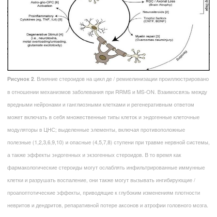
. Влияние стероидов на цикл де / ремиелинизации проиллюстрировано
Рисунок 2
в отношении механизмов заболевания при RRMS и MS-ON. Взаимосвязь между
вредными нейронами и ганглиозными клетками и регенеративным ответом
может включать в себя множественные типы клеток и эндогенные клеточные
модуляторы в ЦНС; выделенные элементы, включая противоположные
полезные (1,2,3,6,9,10) и опасные (4,5,7,8) ступени при травме нервной системы,
а также эффекты эндогенных и экзогенных стероидов. В то время как
фармакологические стероиды могут ослаблять инфильтрированные иммунные
клетки и разрушать воспаление, они также могут вызывать ингибирующие /
проапоптотические эффекты, приводящие к глубоким изменениям плотности
невритов и дендритов, репаративной потере аксонов и атрофии головного мозга.