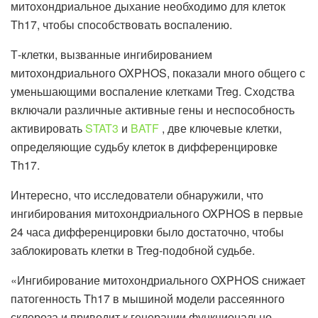
митохондриальное дыхание необходимо для клеток
Th17, чтобы способствовать воспалению.
Т-клетки, вызванные ингибированием
митохондриального OXPHOS, показали много общего с
уменьшающими воспаление клетками Treg. Сходства
включали различные активные гены и неспособность
активировать
STAT3
и
BATF
, две ключевые клетки,
определяющие судьбу клеток в дифференцировке
Th17.
Интересно, что исследователи обнаружили, что
ингибирования митохондриального OXPHOS в первые
24 часа дифференцировки было достаточно, чтобы
заблокировать клетки в Treg-подобной судьбе.
«Ингибирование митохондриального OXPHOS снижает
патогенность Th17 в мышиной модели рассеянного
склероза и приводит к генерации функционально