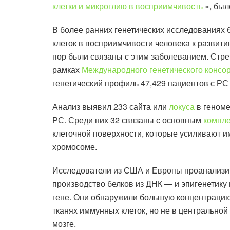
клетки и микроглию в восприимчивость
», был
В более ранних генетических исследованиях
клеток в восприимчивости человека к развит
пор были связаны с этим заболеванием. Стре
рамках
Международного генетического консо
генетический профиль 47,429 пациентов с РС
Анализ выявил 233 сайта или
локуса
в геноме
РС. Среди них 32 связаны с основным
компле
клеточной поверхности, которые усиливают и
хромосоме.
Исследователи из США и Европы проанализи
производство белков из ДНК — и эпигенетику 
гене. Они обнаружили большую концентрацию 
тканях иммунных клеток, но не в центрально
мозге.