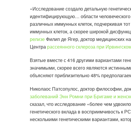
«Исследование создало детальную генетическ
идентифицирующую… области человеческого 
различных иммунных клеток, подчеркивая тот
иммунных клеток, а скорее широкой дисфункц
релизе
Филип де Ягер, доктор медицинских на
Центра
рассеянного склероза при Ирвингско
Взятые вместе с 416 другими вариантами гено
значимыми, скорее всего являются истинным
объясняют приблизительно 48% предполагаем
Николаос Патсопулос, доктор философии, док
заболеваний Энн Ромни при Бригаме и женск
сказал, что исследование «более чем удвоило
генетического вклада в восприимчивость к Р
несколькими генетическими вариантами, кото