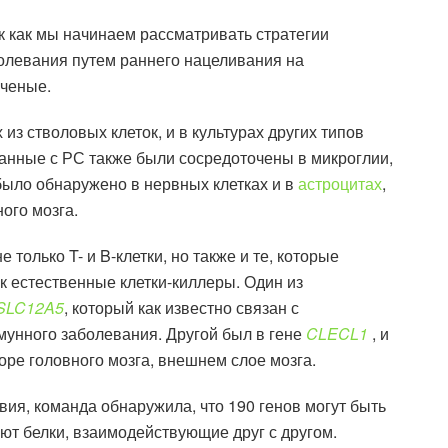
к как мы начинаем рассматривать стратегии
олевания путем раннего нацеливания на
ученые.
з стволовых клеток, и в культурах других типов
язанные с РС также были сосредоточены в микроглии,
было обнаружено в нервных клетках и в
астроцитах
,
ого мозга.
только T- и B-клетки, но также и те, которые
к естественные клетки-киллеры. Один из
SLC12A5
, который как известно связан с
ммунного заболевания. Другой был в гене
CLECL1
, и
оре головного мозга, внешнем слое мозга.
ия, команда обнаружила, что 190 генов могут быть
ют белки, взаимодействующие друг с другом.