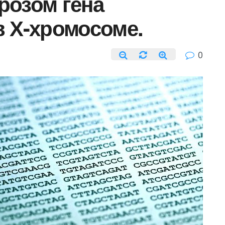
розом гена
в Х-хромосоме.
0