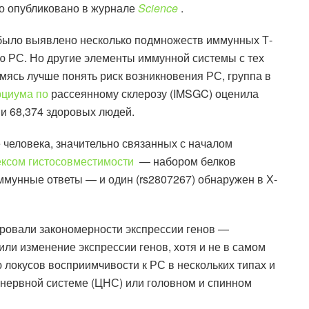
о опубликовано в журнале
Science
.
 было выявлено несколько подмножеств иммунных Т-
ию РС. Но другие элементы иммунной системы с тех
мясь лучше понять риск возникновения РС, группа в
рциума по
рассеянному склерозу (IMSGC) оценила
 и 68,374 здоровых людей.
 человека, значительно связанных с началом
ксом гистосовместимости
— набором белков
ммунные ответы — и один (rs2807267) обнаружен в Х-
ровали закономерности экспрессии генов —
или изменение экспрессии генов, хотя и не в самом
локусов восприимчивости к РС в нескольких типах и
й нервной системе (ЦНС) или головном и спинном